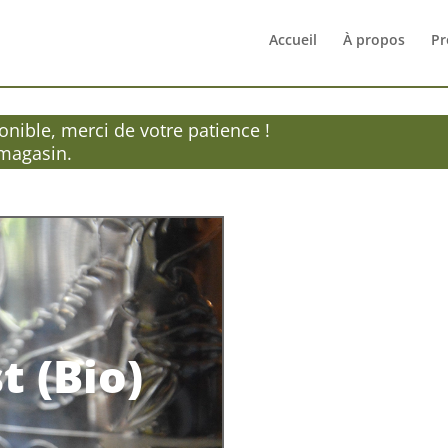
Accueil
À propos
Pr
nible, merci de votre patience !
 magasin.
t (Bio)