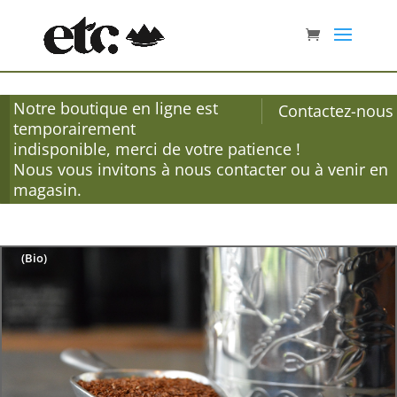
Notre boutique en ligne est
Contactez-nous
temporairement
indisponible, merci de votre patience !
Nous vous invitons à nous contacter ou à venir en
magasin.
Accueil
/
Thé
/
Thé rouge
/
Thé rouge aromatique composé
/ Rooïbos
(Bio)