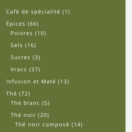
1
Café de spécialité
1
produit
66
Épices
66
produits
10
Poivres
10
produits
16
Sels
16
produits
3
Sucres
3
produits
37
Vracs
37
produits
13
Infusion et Maté
13
produits
72
Thé
72
produits
5
Thé blanc
5
produits
20
Thé noir
20
produits
14
Thé noir composé
14