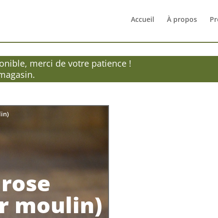
Accueil
À propos
Pr
nible, merci de votre patience !
 magasin.
in)
 rose
r moulin)